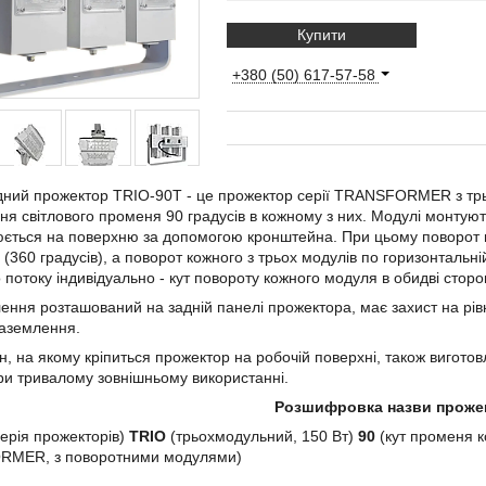
Купити
+380 (50) 617-57-58
дний прожектор TRIO-90T - це прожектор серії TRANSFORMER з тр
ня світлового променя 90 градусів в кожному з них. Модулі монтуют
ється на поверхню за допомогою кронштейна. При цьому поворот п
(360 градусів), а поворот кожного з трьох модулів по горизонтальн
о потоку індивідуально - кут повороту кожного модуля в обидві сторо
ення розташований на задній панелі прожектора, має захист на рів
заземлення.
, на якому кріпиться прожектор на робочій поверхні, також виготов
ри тривалому зовнішньому використанні.
Розшифровка назви проже
ерія прожекторів)
TRIO
(трьохмодульний, 150 Вт)
90
(кут променя к
MER, з поворотними модулями)