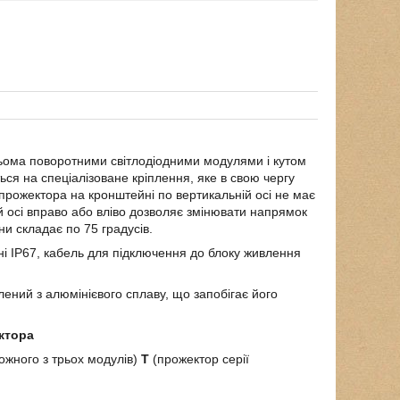
ьома поворотними світлодіодними модулями і кутом
ься на спеціалізоване кріплення, яке в свою чергу
рожектора на кронштейні по вертикальній осі не має
ій осі вправо або вліво дозволяє змінювати напрямок
ни складає по 75 градусів.
ні IP67, кабель для підключення до блоку живлення
лений з алюмінієвого сплаву, що запобігає його
ктора
ожного з трьох модулів)
T
(прожектор серії