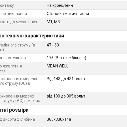
монтажу
На кронштейн
чне виконання
О5, всі кліматичні зони
лість до механічних
М1, М3
ротехнічні характеристики
змінного струму (в
47 - 63
ц)
на потужність
176 (Ватт, не більше)
о живлення
MEAN WELL
ик)
 живлення в мережі
Від 143 до 431 вольт
го струму (DC) в
 живлення мережі
від 100 до 305 вольт
о струму (АС) в межах
тні розміри
х Висота х Глибина
365х330х148