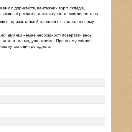
лових
підприємств, вантажних воріт, складів,
овнішньої реклами, архітектурного освітлення та ін.
лів в горизонтальній площині як в паралельному
аної ділянки немає необхідності повертати весь
ння кожного модуля окремо. При цьому світлові
дним кутом один до одного.