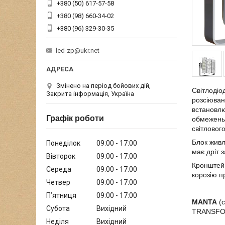
+380 (50) 617-57-58
+380 (98) 660-34-02
+380 (96) 329-30-35
led-zp@ukr.net
Змінено на період бойових дій,
Світлодіо
Закрита інформація, Україна
розсіюван
встановлю
Графік роботи
обмежень 
світловог
Блок живл
Понеділок
09:00
17:00
має дріт 
Вівторок
09:00
17:00
Кронштейн
Середа
09:00
17:00
корозію п
Четвер
09:00
17:00
Пʼятниця
09:00
17:00
MANTA
(с
Субота
Вихідний
TRANSFOR
Неділя
Вихідний