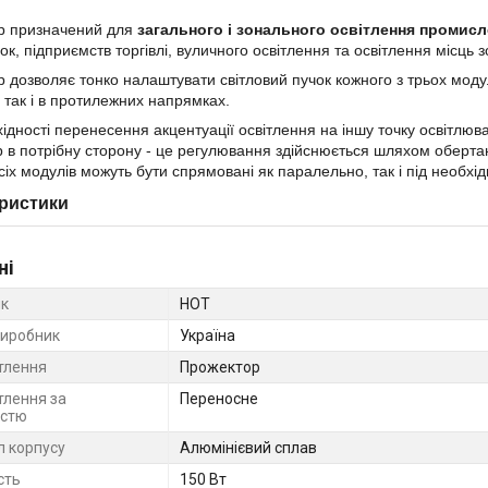
р призначений для
загального і зонального освітлення промис
ок, підприємств торгівлі, вуличного освітлення та освітлення місць з
 дозволяє тонко налаштувати світловий пучок кожного з трьох моду
 так і в протилежних напрямках.
ідності перенесення акцентуації освітлення на іншу точку освітлюв
 в потрібну сторону - це регулювання здійснюється шляхом оберта
сіх модулів можуть бути спрямовані як паралельно, так і під необхі
ристики
ні
к
НОТ
виробник
Україна
ітлення
Прожектор
тлення за
Переносне
істю
л корпусу
Алюмінієвий сплав
сть
150 Вт