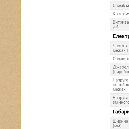
Спосіб 
Клімати
Витрива
дій
Елект
Частота 
межах, Г
Спожива
Джерел
(виробн
Напруга
постійно
межах
Напруга
змінног
Габари
Ширина 
(мм)