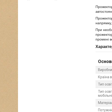
Прожекто
автостоян
Прожектор
напрямку,
При необх
прожектор
промені в
Характе
Основ
Виробни
Країна 
Тип осв
Тип осві
мобільн
Матеріа
Потужні