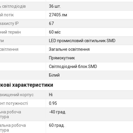
ь світлодіодів
36 шт.
й потік
27405 лм
захисту IP
67
ний термін
60 міс
пи
LED промисловий світильник SMD
світлення
Загальне освітлення
Прямокутник
Світлодіодний блок SMD
Білий
кові характеристики
ахищений корпус
Ні
єнт потужності
0.95
ьна робоча
-40 град.
тура
льна робоча
60 град.
тура