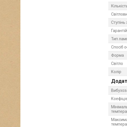
Кількіст
Світлови
Ступінь 
Гарантій
Тип лам
Спосіб о
Форма
Світло
Колір
Додат
Вибухоз
Коефіці
Мінімал
темпера
Максима
темпера