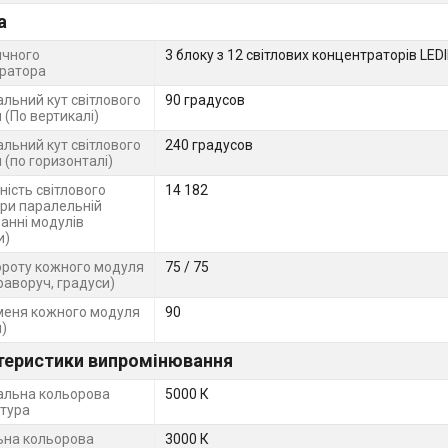
а
ичного
3 блоку з 12 світлових концентраторів LEDI
ратора
льний кут світлового
90 градусов
 (По вертикалі)
льний кут світлового
240 градусов
 (по горизонталі)
ність світлового
14 182
при паралельній
анні модулів
и)
ороту кожного модуля
75 / 75
праворуч, градуси)
меня кожного модуля
90
)
теристики випромінювання
льна кольорова
5000 К
тура
ьна кольорова
3000 К