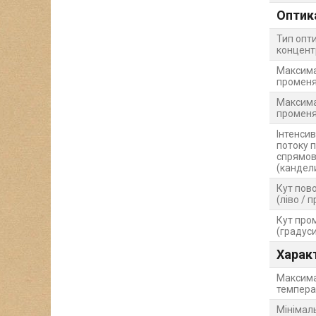
Оптик
Тип опт
концент
Максима
променя
Максима
променя
Інтенсив
потоку 
спрямов
(кандел
Кут пов
(ліво / 
Кут про
(градуси
Харак
Максима
темпера
Мінімал