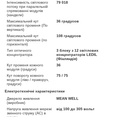
Інтенсивність світлового
79 018
потоку при паралельній
спрямованні модулів
(кандели)
Максимальний кут
36 градусов
світлового променя (По
вертикалі)
Максимальний кут
108 градусов
світлового променя (по
горизонталі)
Тип оптичного
3 блоку з 12 світлових
концентратора
концентраторів LEDIL
(Фінляндія)
Кут променя кожного
36
модуля (градуси)
Кут повороту кожного
75 / 75
модуля (ліво / праворуч,
градуси)
Електротехнічні характеристики
Джерело живлення
MEAN WELL
(виробник)
Напруга живлення мережі
від 100 до 305 вольт
змінного струму (АС) в