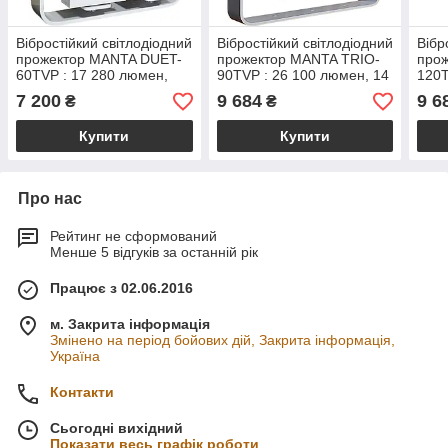
Вібростійкий світлодіодний
Вібростійкий світлодіодний
Вібр
прожектор MANTA DUET-
прожектор MANTA TRIO-
про
60TVP : 17 280 люмен,
90TVP : 26 100 люмен, 14
120T
більше ніж 19 000 кандел
000 кандел
8300
7 200
9 684
9 6
₴
₴
Купити
Купити
Про нас
Рейтинг не сформований
Менше 5 відгуків за останній рік
Працює з 02.06.2016
м. Закрита інформація
Змінено на період бойових дій, Закрита інформація,
Україна
Контакти
Сьогодні вихідний
Показати весь графік роботи