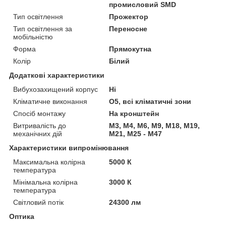
промисловий SMD
Тип освітлення
Прожектор
Тип освітлення за
Переносне
мобільністю
Форма
Прямокутна
Колір
Білий
Додаткові характеристики
Вибухозахищений корпус
Ні
Кліматичне виконання
О5, всі кліматичні зони
Спосіб монтажу
На кронштейн
Витривалість до
М3, М4, М6, М9, М18, М19,
механічних дій
М21, М25 - М47
Характеристики випромінювання
Максимальна колірна
5000 К
температура
Мінімальна колірна
3000 К
температура
Світловий потік
24300 лм
Оптика