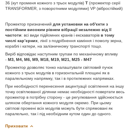
36 (кут променя кожного з трьох модулів)
T
(прожектор серії
TRANSFORMER, з поворотними модулями) VP (вібростійкий)
Прожектор
призначений
для установки на об'єкти з
постійним високим рівнем вібрації незалежно від її
частоти
: всі види підйомних кранів і екскаваторів
в тому
числі кар’єрних
, лінії з подрібнення каміння і помолу зерна,
кораблі і катери, на залізничному транспорті тощо.
Виріб відповідає наступним групам по механічному впливу
-
М3, М4, М6, М9, М18, М19, М21, М25 - М47
Прожектор дозволяє тонко налаштувати світловий пучок
кожного з трьох модулів в горизонтальній площині як в
паралельному напрямку, так і в протилежних напрямках.
При необхідності перенесення акцентуації освітлення на іншу
точку освітлюваної ділянки немає необхідності повертати весь
прожектор в потрібну сторону - це регулювання здійснюється
шляхом обертання кожного модуля окремо. При цьому
світлові промені всіх модулів можуть бути спрямовані як
паралельно, так і під необхідним кутом один до одного.
Приховати