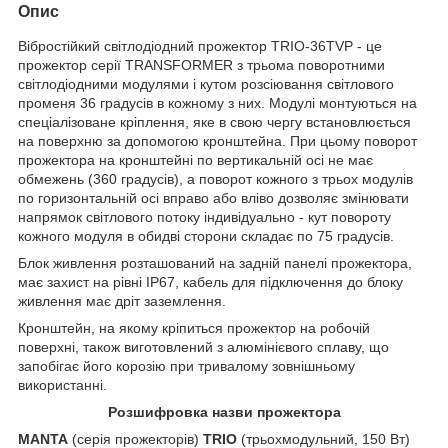
Опис
Вібростійкий світлодіодний прожектор TRIO-36TVP - це
прожектор серії TRANSFORMER з трьома поворотними
світлодіодними модулями і кутом розсіювання світлового
променя 36 градусів в кожному з них. Модулі монтуються на
спеціалізоване кріплення, яке в свою чергу встановлюється
на поверхню за допомогою кронштейна. При цьому поворот
прожектора на кронштейні по вертикальній осі не має
обмежень (360 градусів), а поворот кожного з трьох модулів
по горизонтальній осі вправо або вліво дозволяє змінювати
напрямок світлового потоку індивідуально - кут повороту
кожного модуля в обидві сторони складає по 75 градусів.
Блок живлення розташований на задній панелі прожектора,
має захист на рівні IP67, кабель для підключення до блоку
живлення має дріт заземлення.
Кронштейн, на якому кріпиться прожектор на робочій
поверхні, також виготовлений з алюмінієвого сплаву, що
запобігає його корозію при тривалому зовнішньому
використанні.
Розшифровка назви прожектора
MANTA
(серія прожекторів)
TRIO
(трьохмодульний, 150 Вт)