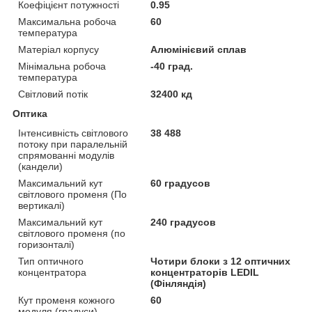
Коефіцієнт потужності
0.95
Максимальна робоча
60
температура
Матеріал корпусу
Алюмінієвий сплав
Мінімальна робоча
-40 град.
температура
Світловий потік
32400 кд
Оптика
Інтенсивність світлового
38 488
потоку при паралельній
спрямованні модулів
(кандели)
Максимальний кут
60 градусов
світлового променя (По
вертикалі)
Максимальний кут
240 градусов
світлового променя (по
горизонталі)
Тип оптичного
Чотири блоки з 12 оптичних
концентратора
концентраторів LEDIL
(Фінляндія)
Кут променя кожного
60
модуля (градуси)