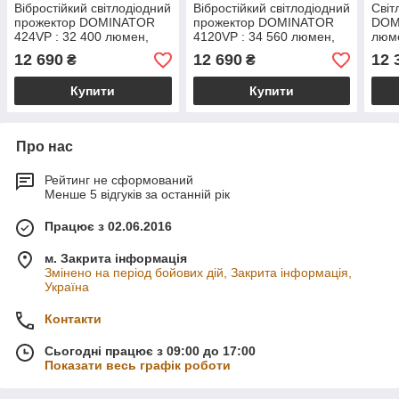
Вібростійкий світлодіодний
Вібростійкий світлодіодний
Світ
прожектор DOMINATOR
прожектор DOMINATOR
DOM
424VP : 32 400 люмен,
4120VP : 34 560 люмен,
люме
234 000 кандел
11 000 кандел
12 690
12 690
12 
₴
₴
Купити
Купити
Про нас
Рейтинг не сформований
Менше 5 відгуків за останній рік
Працює з 02.06.2016
м. Закрита інформація
Змінено на період бойових дій, Закрита інформація,
Україна
Контакти
Сьогодні працює з 09:00 до 17:00
Показати весь графік роботи