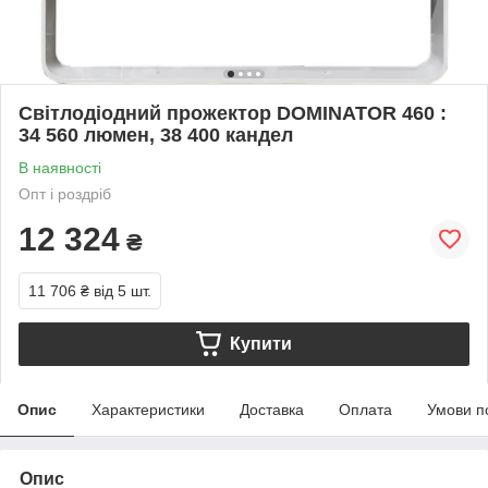
Світлодіодний прожектор DOMINATOR 460 :
34 560 люмен, 38 400 кандел
В наявності
Опт і роздріб
12 324
₴
11 706 ₴
від 5 шт.
Купити
Опис
Характеристики
Доставка
Оплата
Умови п
Опис