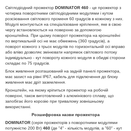
Світлодіодний прожектор
DOMINATOR 460
- це прожектор з
чотирма поворотними світлодіодними модулями і кутом
розсіювання світлового променя 60 градусів в кожному з них.
Модулі монтуються на спеціалізоване кріплення, яке в свою
чергу встановлюється на поверхню за допомогою
кронштейна. При цьому поворот прожектора на кронштейні
по вертикальній осі не має обмежень (360 градусів), а
поворот кожного з трьох модулів по горизонтальній осі вправо
або вліво дозволяє змінювати напрямок світлового потоку
індивідуально - кут повороту кожного модуля в обидві сторони
складає по 75 градусів.
Блок живлення розташований на задній панелі прожектора,
має захист на рівні IP67, кабель для підключення до блоку
живлення має дріт заземлення.
Кронштейн, на якому кріпиться прожектор на робочій
поверхні, також виготовлений з алюмінієвого сплаву, що
запобігає його корозію при тривалому зовнішньому
використанні.
Розшифровка назви прожектора
DOMINATOR
(серія прожекторів з поворотними модулями
потужністю 200 Вт)
460
(де "4" - кількість модулів, а "60" - кут