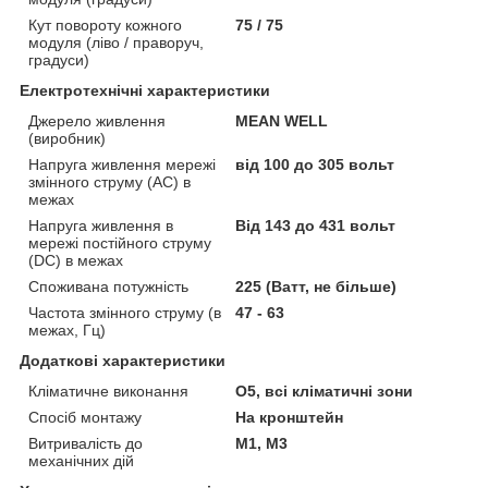
Кут повороту кожного
75 / 75
модуля (ліво / праворуч,
градуси)
Електротехнічні характеристики
Джерело живлення
MEAN WELL
(виробник)
Напруга живлення мережі
від 100 до 305 вольт
змінного струму (АС) в
межах
Напруга живлення в
Від 143 до 431 вольт
мережі постійного струму
(DC) в межах
Споживана потужність
225 (Ватт, не більше)
Частота змінного струму (в
47 - 63
межах, Гц)
Додаткові характеристики
Кліматичне виконання
О5, всі кліматичні зони
Спосіб монтажу
На кронштейн
Витривалість до
М1, М3
механічних дій