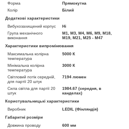
Форма
Прямокутна
Колір
Білий
Додаткові характеристики
Вибухозахищений корпус
Ні
Група механічного
М1, М3, М4, М6, М9, М18,
виконання
М19, М21, М25 - М47
Характеристики випромінювання
Максимальна колірна
5000 К
температура
Мінімальна колірна
3000 К
температура
Світловий потік середній,
7194 люмен
для партії 20 штук
Сила світла для партії 20
1984.67 (середня, в
штук
канделах)
Користувальницькі характеристики
Виробник
LEDIL (Фінляндія)
Габаритні розміри
Довжина проводу
600 мм