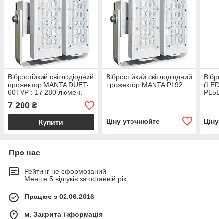
Вібростійкий світлодіодний
Вібростійкий світлодіодний
Вібр
прожектор MANTA DUET-
прожектор MANTA PL92
(LED
60TVP : 17 280 люмен,
PL5
більше ніж 19 000 кандел
вста
7 200
₴
завв
Ціну уточнюйте
Цін
Купити
Про нас
Рейтинг не сформований
Менше 5 відгуків за останній рік
Працює з 02.06.2016
м. Закрита інформація