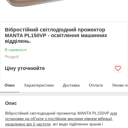
Вібростійкий світлодіодний прожектор
MANTA PL150VP - освітлення машинних
відділень.
В наявності
Роздріб
Ціну уточнюйте
Опис
Характеристики
Доставка
Оплата
Умови п
Опис
Вібростійкий світлодіодний прожектор MANTA PL150VP
для
установки на об'єкти з постійним високим рівнем вібрації,
незалежно від її частоти
: всі види підйомних кранів і