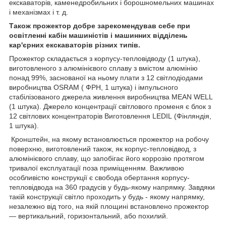
екскаваторів, каменедробильних і борошномельних машинах
і механізмах і т. д.
Також прожектор добре зарекомендував себе при
освітленні кабін машиністів і машинних відділень
кар'єрних екскаваторів різних типів.
Прожектор складається з корпусу-тепловідводу (1 штука),
виготовленого з алюмінієвого сплаву з вмістом алюмінію
понад 99%, заснованої на ньому плати з 12 світлодіодами
виробництва OSRAM ( ФРН, 1 штука) і імпульсного
стабілізованого джерела живлення виробництва MEAN WELL
(1 штука). Джерело концентрації світлового променя є блок з
12 світлових концентраторів Виготовлення LEDIL (Фінляндія,
1 штука).
Кронштейн, на якому встановлюється прожектор на робочу
поверхню, виготовлений також, як корпус-тепловідвод, з
алюмінієвого сплаву, що запобігає його коррозію протягом
тривалої експлуатації поза приміщенням. Важливою
особливістю конструкції є свобода обертання корпусу-
тепловідвода на 360 градусів у будь-якому напрямку. Завдяки
такій конструкції світло проходить у будь - якому напрямку,
незалежно від того, на якій площині встановлено прожектор
— вертикальний, горизонтальний, або похилий.