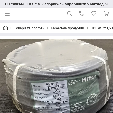
ПП "ФІРМА "НОТ" м. Запоріжжя - виробництво світлодіод
Товари та послуги
Кабельна продукція
ПВСнг 2х0,5 