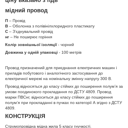
мідний провод
П
– Провід
В
– Оболонка з полівінілхлоридного пластикату
С
– З’єднувальний провід
нг
– Не поширює горіння
Колір зовнішньої ізоляції
- чорний
Довжина у одній упаковці
- 100 метрів
Провод призначений для приєднання електричних машин і
приладів побутового і аналогічного застосування до
електричної мережі на номінальну змінну напругу 300 В.
Провод відносяться до класу стійких до поширення полум’я за
умови поодинокого прокладання по ДСТУ 4809. Провод
марки ПВСнг, відноситься до класу стійких до поширення
полум’я при прокладанні в пучках по категорії А згідно з ДСТУ
4809.
КОНСТРУКЦІЯ
Струмопровідна мідна жила 5 класу гнучкості.