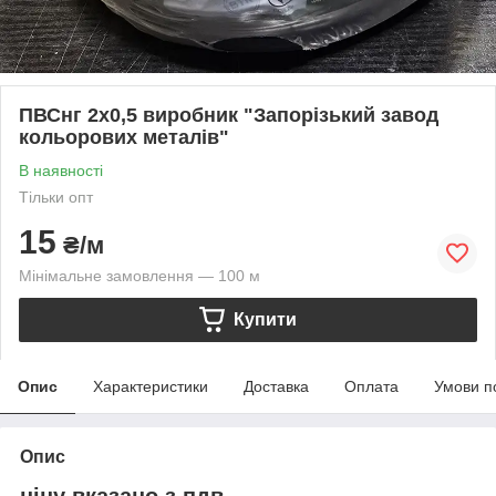
ПВСнг 2х0,5 виробник "Запорізький завод
кольорових металів"
В наявності
Тільки опт
15
₴/м
Мінімальне замовлення — 100 м
Купити
Опис
Характеристики
Доставка
Оплата
Умови п
Опис
ціну вказано з пдв